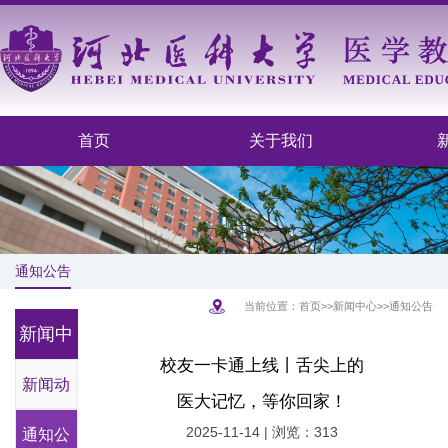
首页
关于我们
通知公告
当前位置：
首页
>>
新闻中心
>>
通知公告
新闻中
校友一卡通上线丨舌尖上的
心
新闻动
医大记忆，等你回家！
2025-11-14 | 浏览：
313
通知公
态