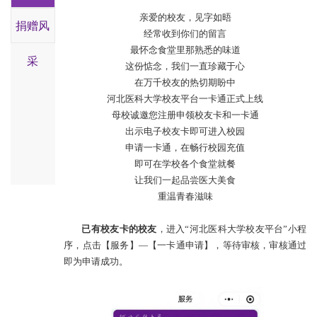
亲爱的校友，见字如晤
捐赠风
告
经常收到你们的留言
最怀念食堂里那熟悉的味道
采
这份惦念，我们一直珍藏于心
在万千校友的热切期盼中
河北医科大学校友平台一卡通正式上线
母校诚邀您注册申领校友卡和一卡通
出示电子校友卡即可进入校园
申请一卡通，在畅行校园充值
即可在学校各个食堂就餐
让我们一起品尝医大美食
重温青春滋味
已有校友卡的校友
，进入
“
河北医科大学校友平台
”
小程
序，点击【
服务
】
—
【
一卡通申请】，
等待审核，审核通过
即为申请成功。