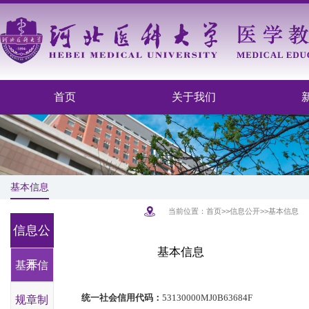
首页
关于我们
基本信息
当前位置：
首页
>>
信息公开
>>
基本信息
信息公
基本信息
开
基本信
统一社会信用代码：
53130000MJ0B63684F
规章制
息